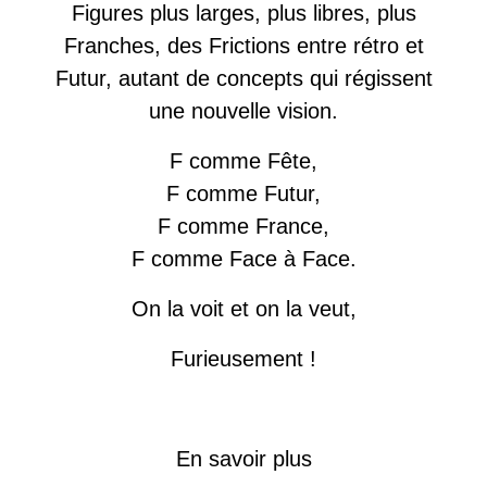
F
igures plus larges, plus libres, plus
F
ranches, des
F
rictions entre rétro et
F
utur, autant de concepts qui régissent
une nouvelle vision.
F
comme
F
ête,
F
comme
F
utur,
F
comme
F
rance,
F
comme
F
ace à
F
ace.
On la voit et on la veut,
F
urieusement !
En savoir plus